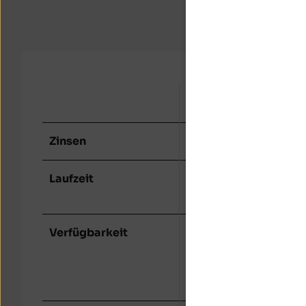
Tagesgeld
Zinsen
2,00% p.a.
Laufzeit
ohne
Verfügbarkeit
täglich