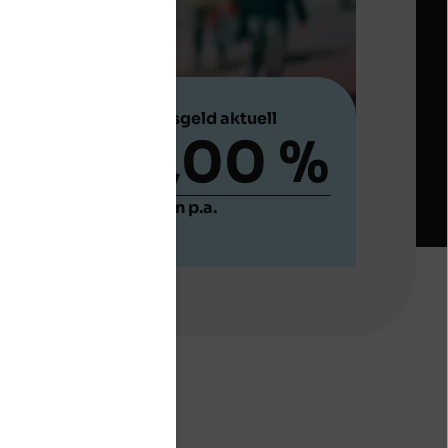
Tagesgeld aktuell
2,00 %
Zinsen p.a.