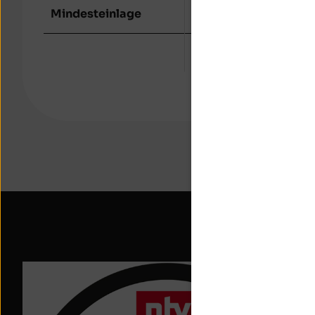
Mindesteinlage
ohne
über T
Mehr erfahren