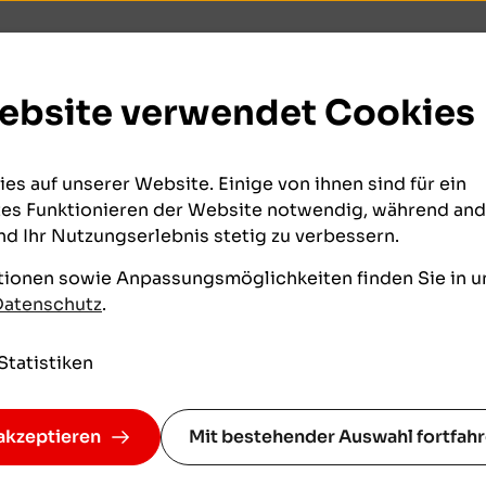
nen
Kinder & Jugendliche
Service & Wissen
ebsite verwendet Cookies
es auf unserer Website. Einige von ihnen sind für ein
es Funktionieren der Website notwendig, während ande
d Ihr Nutzungserlebnis stetig zu verbessern.
tionen sowie Anpassungsmöglichkeiten finden Sie in u
als
Datenschutz
.
Statistiken
nlage
akzeptieren
Mit bestehender Auswahl fortfah
Zinsen ohne
So können Sie über