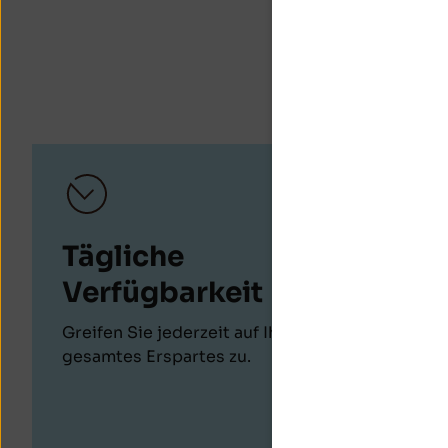
Ihre
Tägliche
Jährl
Verfügbarkeit
Zinsg
Greifen Sie jederzeit auf Ihr
Der Abschl
gesamtes Erspartes zu.
Zinserträg
automatis
statt. Der
ihrem Kapi