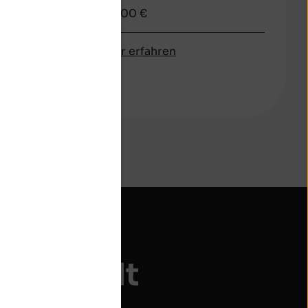
ab 500 €
über Festgeld
über Kombigeld
n
Mehr erfahren
 auszahlt