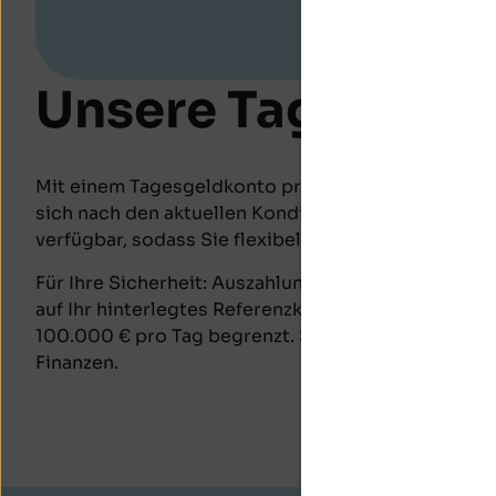
gutgeschr
Unsere Tagesgeld
Mit einem Tagesgeldkonto profitieren Sie von einem
sich nach den aktuellen Konditionen richtet. Ihre E
verfügbar, sodass Sie flexibel auf Ihr Guthaben zug
Für Ihre Sicherheit: Auszahlungen vom Tagesgeldko
auf Ihr hinterlegtes Referenzkonto möglich und au
100.000 € pro Tag begrenzt. So behalten Sie die vo
Finanzen.