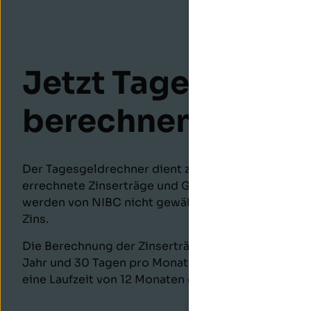
Jetzt Tagesgeldz
berechnen
Der Tagesgeldrechner dient zu rein informativen 
errechnete Zinserträge und Gesamtbeträge sind ni
werden von NIBC nicht gewährleistet. Es handelt s
Zins.
Die Berechnung der Zinserträge erfolgt auf Grund
Jahr und 30 Tagen pro Monat. Zinsertrag und Ge
eine Laufzeit von 12 Monaten errechnet.