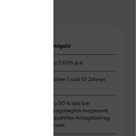
Kombigeld
.a.
bis zu 2,60% p.a.
onaten und 10
zwischen 1 und 10 Jahren
er Laufzeit
Bis zu 50 % des bei
Vertragsbeginn insgesamt
eingezahlten Anlagebetrag
jederzeit