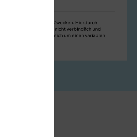
ent zu rein informativen Zwecken. Hierdurch
 und Gesamtbeträge sind nicht verbindlich und
ewährleistet. Es handelt sich um einen variablen
leich