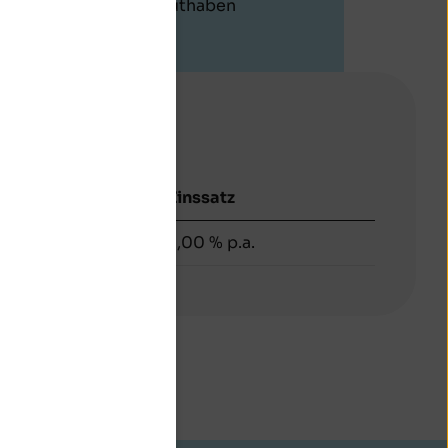
gesamtes Guthaben
verfügen.
Zinssatz
2,00 % p.a.