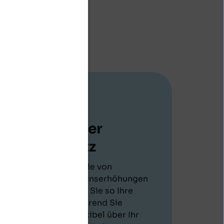
Blick
Variabler
Zinssatz
ie
Profitieren Sie von
möglichen Zinserhöhungen
und steigern Sie so Ihre
Rendite, während Sie
jederzeit flexibel über Ihr