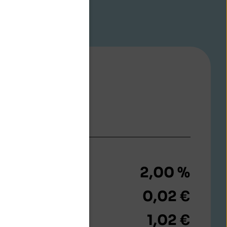
eldrechner
eld
€
2,00 %
0,02 €
1,02 €