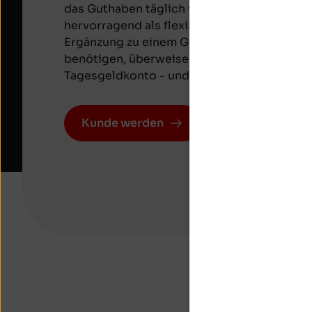
das Guthaben täglich verfügen. Tagesgeld e
hervorragend als flexible Geldanlage und is
Ergänzung zu einem Girokonto: Geld, das Si
benötigen, überweisen Sie einfach auf das 
Tagesgeldkonto - und profitieren dort von 
Kunde werden